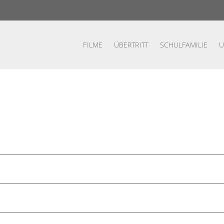
FILME
ÜBERTRITT
SCHUL­FA­MI­LIE
U