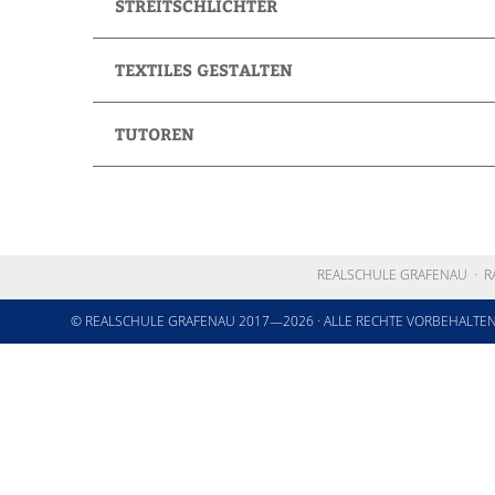
STREITSCHLICHTER
TEXTILES GESTALTEN
TUTOREN
REALSCHULE GRAFENAU
·
R
© REALSCHULE GRAFENAU
2017—2026
· ALLE RECHTE VORBEHALTE