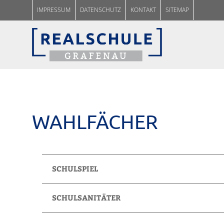
IM­PRES­SUM
DA­TEN­SCHUTZ
KON­TAKT
SITEMAP
WAHL­FÄCHER
SCHULSPIEL
SCHULSANITÄTER