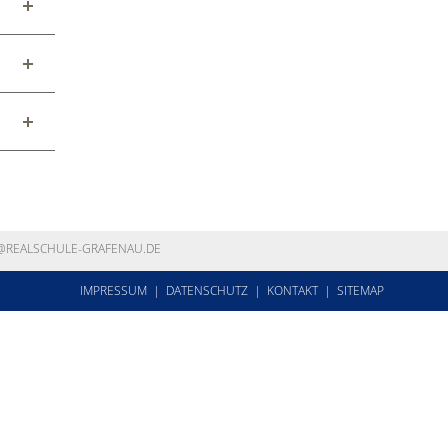
@
REALSCHULE-GRAFENAU.DE
IM­PRES­SUM
DA­TEN­SCHUTZ
KON­TAKT
SITEMAP