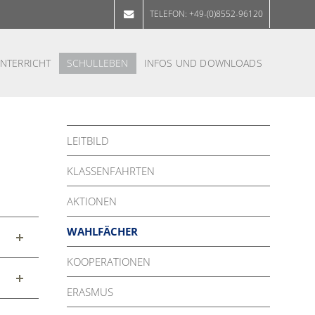
TELEFON: +49-(0)8552-96120
NTER­RICHT
SCHUL­LE­BEN
IN­FOS UND DOWN­LOADS
LEIT­BILD
KLAS­SEN­FAHR­TEN
AK­TIO­NEN
WAHLFÄCHER
KOOPERATIONEN
ERASMUS