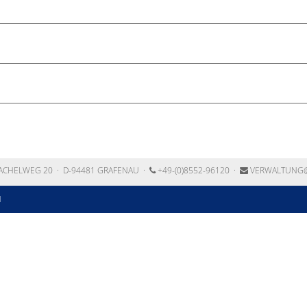
ACHELWEG 20
·
D-94481
GRAFENAU
·
+49-(0)8552-96120
·
VERWALTUNG
N